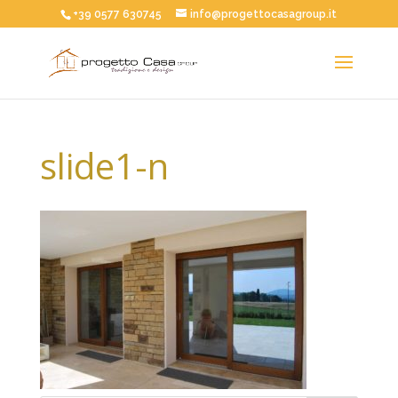
+39 0577 630745
info@progettocasagroup.it
slide1-n