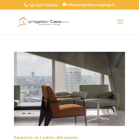
+39 0577 630745
info@progettocasagroup.it
Finestre in Legno-Alluminio