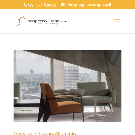
+39 0577 630745
info@progettocasagroup.it
Finestre in Legno-Alluminio